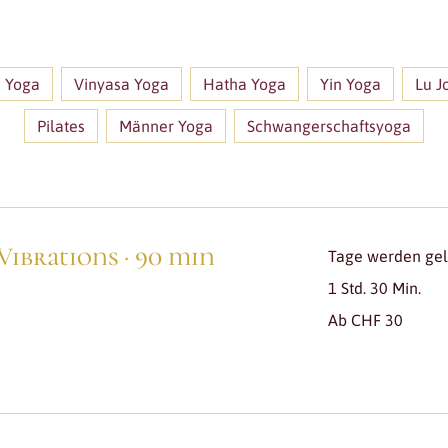
i Yoga
Vinyasa Yoga
Hatha Yoga
Yin Yoga
Lu J
Pilates
Männer Yoga
Schwangerschaftsyoga
Vibrations · 90 min
Tage werden gela
1 Std. 30 Min.
Ab
Ab CHF 30
30
Schweizer
Franken