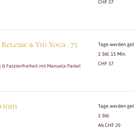
CHF 37
Schweizer
Franken
Release & Yin Yoga · 75
Tage werden gela
1 Std. 15 Min.
37
CHF 37
Schweizer
 & Faszienfreiheit mit Manuela Parkel
Franken
0 min
Tage werden gela
1 Std.
Ab
Ab CHF 20
20
Schweizer
Franken