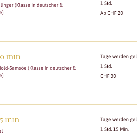
1 Std.
linger (Klasse in deutscher &
Ab
e)
Ab CHF 20
20
Schweizer
Franken
60 min
Tage werden gela
1 Std.
iold-Samsöe (Klasse in deutscher &
30
e)
CHF 30
Schweizer
Franken
75 min
Tage werden gela
1 Std. 15 Min.
el
37