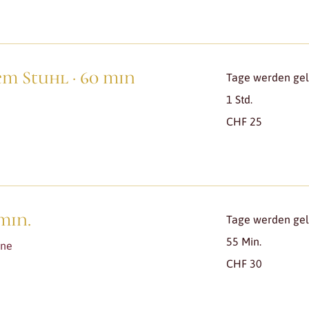
em Stuhl · 60 min
Tage werden gela
1 Std.
25
CHF 25
Schweizer
Franken
 min.
Tage werden gela
55 Min.
one
30
CHF 30
Schweizer
Franken