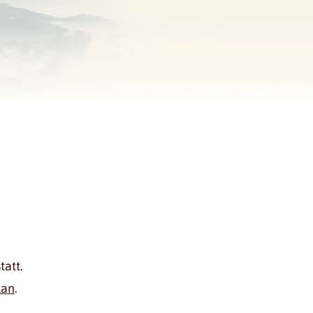
att.
lan
.