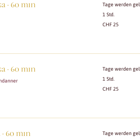
a · 60 min
Tage werden gela
1 Std.
25
CHF 25
Schweizer
Franken
a · 60 min
Tage werden gela
1 Std.
endanner
25
CHF 25
Schweizer
Franken
 · 60 min
Tage werden gela