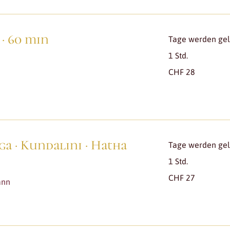
 · 60 min
Tage werden gela
1 Std.
28
CHF 28
Schweizer
Franken
a · Kundalini · Hatha
Tage werden gela
1 Std.
27
CHF 27
Schweizer
ann
Franken