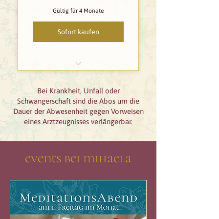
Gültig für 4 Monate
Sofort kaufen
einlösbar in allen Klassen
bei allen Teachers
Bei Krankheit, Unfall oder
(ausser bei Katja, Carla &
Schwangerschaft sind die Abos um die
Mirella)
Dauer der Abwesenheit gegen Vorweisen
+ 11. Mal gratis
eines Arztzeugnisses verlängerbar.
events bei mihaela