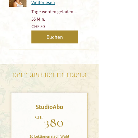
Weiterlesen
Tage werden geladen ...
55 Min.
30
CHF 30
Schweizer
Franken
Buchen
dein abo bei mihaela
StudioAbo
380CHF
CHF
380
10 Lektionen nach Wahl