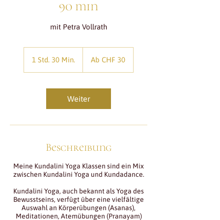
90 min
mit Petra Vollrath
Ab
30
1 Std. 30 Min.
1
Ab CHF 30
Schweizer
Franken
S
t
d
3
Weiter
0
M
i
n
.
Beschreibung
Meine Kundalini Yoga Klassen sind ein Mix
zwischen Kundalini Yoga und Kundadance.
Kundalini Yoga, auch bekannt als Yoga des
Bewusstseins, verfügt über eine vielfältige
Auswahl an Körperübungen (Asanas),
Meditationen, Atemübungen (Pranayam)