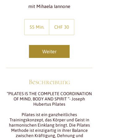
mit Mihaela Iannone
30
Schweizer
55 Min.
5
CHF 30
Franken
5
M
i
n
Weiter
.
Beschreibung
“PILATES IS THE COMPLETE COORDINATION
OF MIND, BODY AND SPIRIT “- Joseph
Hubertus Pilates
Pilates ist ein ganzheitliches
Trainingskonzept, das Körper und Geist in
harmonischen Einklang bringt. Die Pilates
Methode ist einzigartig in ihrer Balance
zwischen Kräftigung, Dehnung und