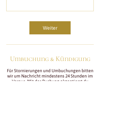
Weiter
Umbuchung & Kündigung
Für Stornierungen und Umbuchungen bitten
wir um Nachricht mindestens 24 Stunden im
Voraus. Mit der Buchung akzeptierst du
unsere in der Fusszeile zu findenden AGBs.