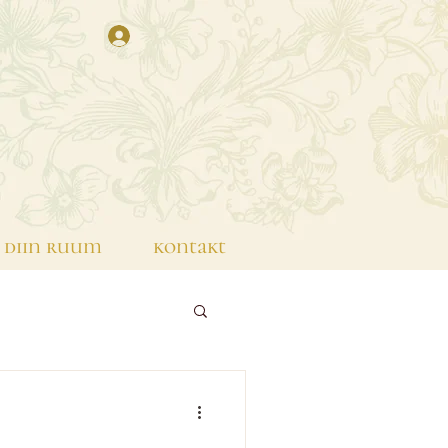
diin ruum
kontakt